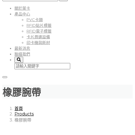
關於萊卡
產品中心
PVC卡類
RFID貼片標籤
RFID電子標籤
卡片周邊設備
印卡機與耗材
最新消息
聯絡我們
橡膠腕帶
首頁
Products
橡膠腕帶