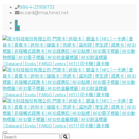
886-4-23958733
lei.card@msa.hinet.net