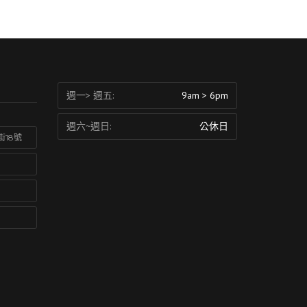
週一> 週五:
9am > 6pm
週六~週日:
公休日
街18號