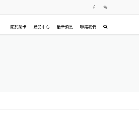
關於萊卡
產品中心
最新消息
聯絡我們
PVC卡類
RFID貼片標籤
RFID電子標籤
卡片周邊設備
印卡機與耗材