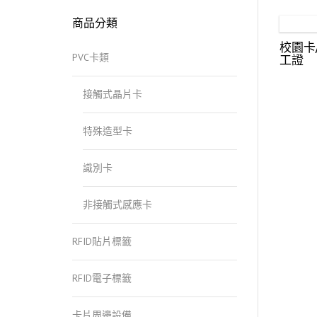
關
商品分類
鍵
字:
校園卡
PVC卡類
工證
接觸式晶片卡
特殊造型卡
識別卡
非接觸式感應卡
RFID貼片標籤
RFID電子標籤
卡片周邊設備