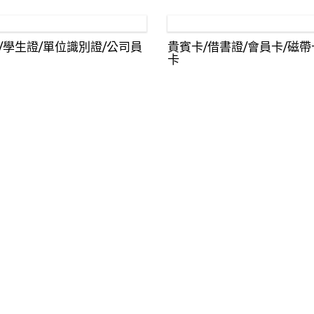
/學生證/單位識別證/公司員
貴賓卡/借書證/會員卡/磁帶
卡