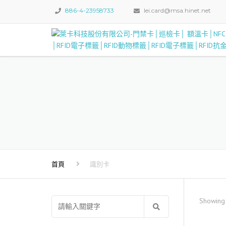
886-4-23958733
lei.card@msa.hinet.net
首頁
識別卡
Showing 
搜
尋