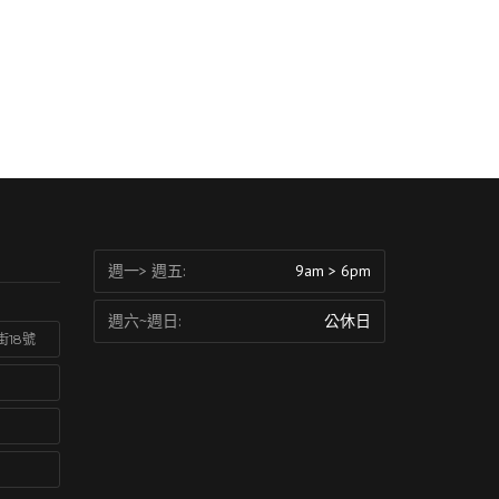
週一> 週五:
9am > 6pm
週六~週日:
公休日
街18號