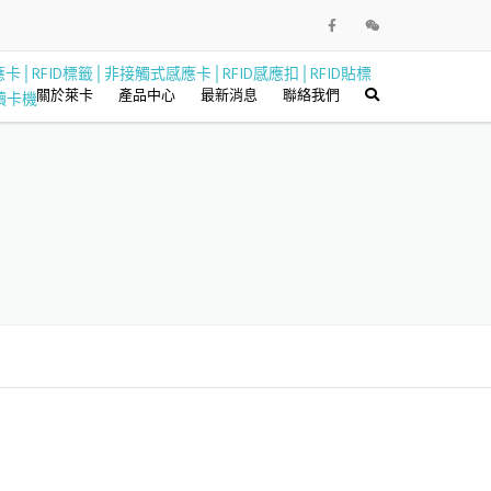
關於萊卡
產品中心
最新消息
聯絡我們
PVC卡類
RFID貼片標籤
RFID電子標籤
卡片周邊設備
印卡機與耗材