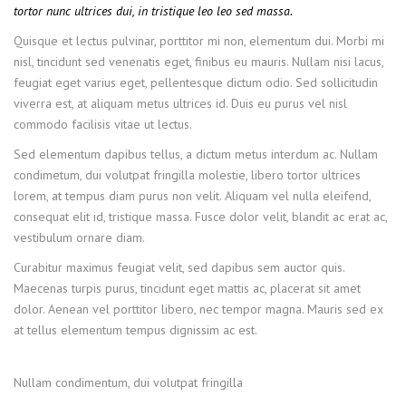
tortor nunc ultrices dui, in tristique leo leo sed massa.
Quisque et lectus pulvinar, porttitor mi non, elementum dui. Morbi mi
nisl, tincidunt sed venenatis eget, finibus eu mauris. Nullam nisi lacus,
feugiat eget varius eget, pellentesque dictum odio. Sed sollicitudin
viverra est, at aliquam metus ultrices id. Duis eu purus vel nisl
commodo facilisis vitae ut lectus.
Sed elementum dapibus tellus, a dictum metus interdum ac. Nullam
condimetum, dui volutpat fringilla molestie, libero tortor ultrices
lorem, at tempus diam purus non velit. Aliquam vel nulla eleifend,
consequat elit id, tristique massa. Fusce dolor velit, blandit ac erat ac,
vestibulum ornare diam.
Curabitur maximus feugiat velit, sed dapibus sem auctor quis.
Maecenas turpis purus, tincidunt eget mattis ac, placerat sit amet
dolor. Aenean vel porttitor libero, nec tempor magna. Mauris sed ex
at tellus elementum tempus dignissim ac est.
Nullam condimentum, dui volutpat fringilla