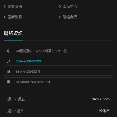
關於萊卡
產品中心
最新消息
聯絡我們
聯絡資訊
411臺灣臺中市太平區新福十六街18號
886-4-23958733
886-4-23953371
lei.card@msa.hinet.net
週一> 週五:
9am > 6pm
週六~週日:
公休日