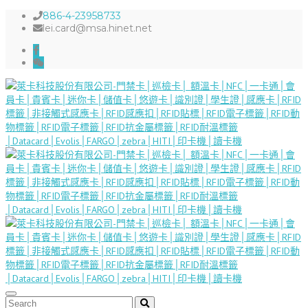
886-4-23958733
lei.card@msa.hinet.net