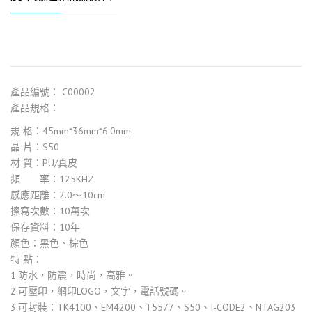
產品編號： C00002
產品規格：
規 格：45mm*36mm*6.0mm
晶 片：S50
材 質：PU/真皮
頻 率：125KHZ
感應距離：2.0～10cm
擦寫次數：10萬次
保存資料：10年
顏色：黑色、棕色
特 點：
1.防水，防震，時尚，高雅。
2.可壓印，網印LOGO，文字，電話號碼。
3.可封裝：TK4100、EM4200、T5577、S50、I-CODE2、NTAG203