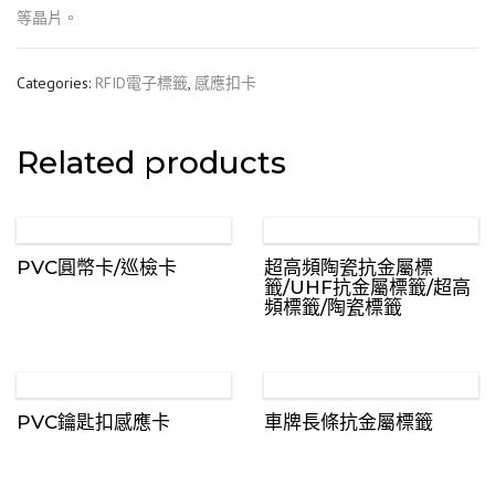
等晶片。
Categories:
RFID電子標籤
,
感應扣卡
Related products
PVC圓幣卡/巡檢卡
超高頻陶瓷抗金屬標
籤/UHF抗金屬標籤/超高
頻標籤/陶瓷標籤
PVC鑰匙扣感應卡
車牌長條抗金屬標籤