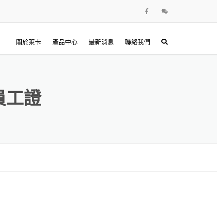
關於萊卡
產品中心
最新消息
聯絡我們
PVC卡類
員工證
RFID貼片標籤
RFID電子標籤
卡片周邊設備
印卡機與耗材