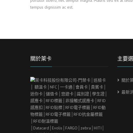
porttitor libero, nec tempor magna. Mauris sed ex at tel
tempus dignissim ac est.
關於萊卡
主要
關於
最新