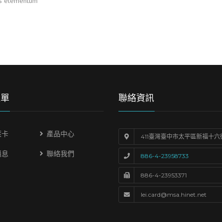
lus elementum
選單
聯絡資訊
萊卡
產品中心
411臺灣臺中市太平區新福十六
消息
聯絡我們
886-4-23958733
886-4-23953371
lei.card@msa.hinet.net