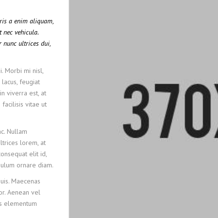
uris a enim aliquam,
t nec vehicula.
 nunc ultrices dui,
. Morbi mi nisl,
 lacus, feugiat
n viverra est, at
acilisis vitae ut
c. Nullam
ltrices lorem, at
onsequat elit id,
tibulum ornare diam.
quis. Maecenas
lor. Aenean vel
lus elementum