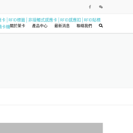
關於萊卡
產品中心
最新消息
聯絡我們
PVC卡類
RFID貼片標籤
RFID電子標籤
卡片周邊設備
印卡機與耗材