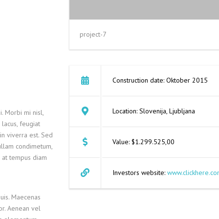
project-7
Construction date: Oktober 2015
Location: Slovenija, Ljubljana
. Morbi mi nisl,
 lacus, feugiat
in viverra est. Sed
Value: $1.299.525,00
Nullam condimetum,
m, at tempus diam
Investors website:
www.clickhere.co
quis. Maecenas
lor. Aenean vel