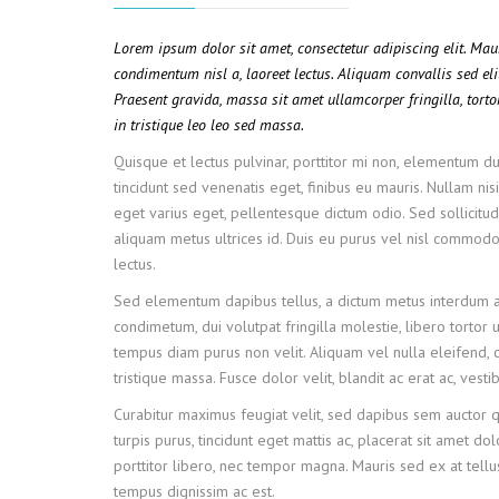
Lorem ipsum dolor sit amet, consectetur adipiscing elit. Ma
condimentum nisl a, laoreet lectus. Aliquam convallis sed eli
Praesent gravida, massa sit amet ullamcorper fringilla, tortor
in tristique leo leo sed massa.
Quisque et lectus pulvinar, porttitor mi non, elementum dui
tincidunt sed venenatis eget, finibus eu mauris. Nullam nisi
eget varius eget, pellentesque dictum odio. Sed sollicitudi
aliquam metus ultrices id. Duis eu purus vel nisl commodo f
lectus.
Sed elementum dapibus tellus, a dictum metus interdum a
condimetum, dui volutpat fringilla molestie, libero tortor u
tempus diam purus non velit. Aliquam vel nulla eleifend, c
tristique massa. Fusce dolor velit, blandit ac erat ac, ves
Curabitur maximus feugiat velit, sed dapibus sem auctor 
turpis purus, tincidunt eget mattis ac, placerat sit amet do
porttitor libero, nec tempor magna. Mauris sed ex at tel
tempus dignissim ac est.