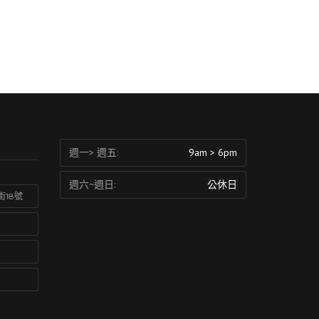
週一> 週五:
9am > 6pm
週六~週日:
公休日
街18號