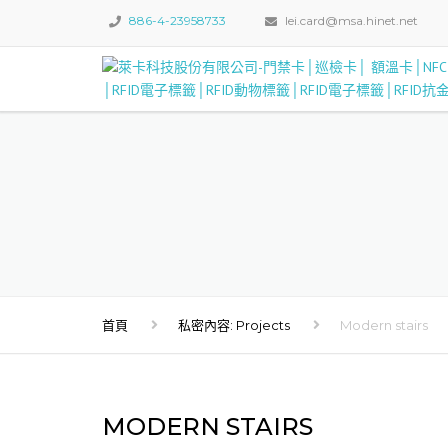
886-4-23958733
lei.card@msa.hinet.net
首頁
私密內容: Projects
Modern stairs
MODERN STAIRS