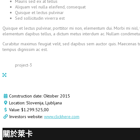
Mauris sed ex at tellus
Aliquam vel nulla eleifend, consequat
Quisque et lectus pulvinar
Sed sollicitudin viverra est
Quisque et lectus pulvinar, porttitor mi non, elementum dui. Morbi mi nisl, 
elementum dapibus tellus, a dictum metus interdum ac. Nullam condimetum, 
Curabitur maximus feugiat velit, sed dapibus sem auctor quis. Maecenas tu
tempus dignissim ac est.
project-3
Construction date: Oktober 2015
Location: Slovenija, Ljubljana
Value: $1.299.525,00
Investors website:
www.clickhere.com
關於萊卡