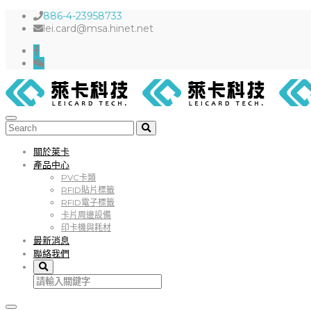
886-4-23958733
lei.card@msa.hinet.net
關於萊卡
產品中心
PVC卡類
RFID貼片標籤
RFID電子標籤
卡片周邊設備
印卡機與耗材
最新消息
聯絡我們