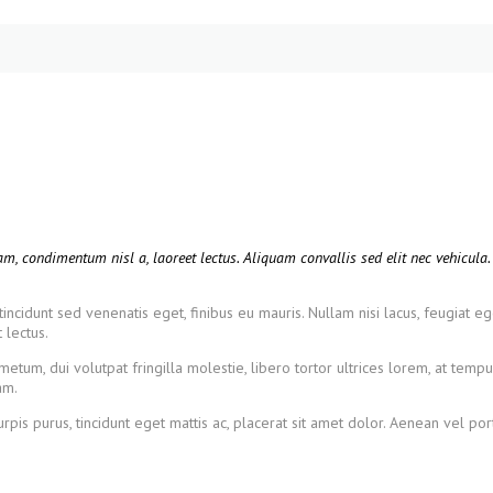
m, condimentum nisl a, laoreet lectus. Aliquam convallis sed elit nec vehicula. 
tincidunt sed venenatis eget, finibus eu mauris. Nullam nisi lacus, feugiat eg
 lectus.
m, dui volutpat fringilla molestie, libero tortor ultrices lorem, at tempus
am.
rpis purus, tincidunt eget mattis ac, placerat sit amet dolor. Aenean vel p