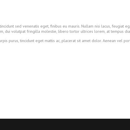
tincidunt sed venenatis eget, finibus eu mauris. Nullam nisi lacus, feugiat e
dui volutpat fringilla molestie, libero tortor ultrices lorem, at tempus dia
rpis purus, tincidunt eget mattis ac, placerat sit amet dolor. Aenean vel p