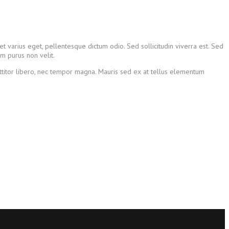
get varius eget, pellentesque dictum odio. Sed sollicitudin viverra est. Sed
m purus non velit.
orttitor libero, nec tempor magna. Mauris sed ex at tellus elementum