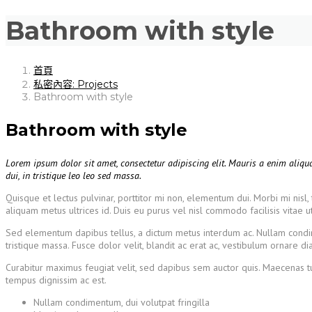
Bathroom with style
首頁
私密內容: Projects
Bathroom with style
Bathroom with style
Lorem ipsum dolor sit amet, consectetur adipiscing elit. Mauris a enim aliqua
dui, in tristique leo leo sed massa.
Quisque et lectus pulvinar, porttitor mi non, elementum dui. Morbi mi nisl, 
aliquam metus ultrices id. Duis eu purus vel nisl commodo facilisis vitae ut
Sed elementum dapibus tellus, a dictum metus interdum ac. Nullam condimetu
tristique massa. Fusce dolor velit, blandit ac erat ac, vestibulum ornare di
Curabitur maximus feugiat velit, sed dapibus sem auctor quis. Maecenas tu
tempus dignissim ac est.
Nullam condimentum, dui volutpat fringilla