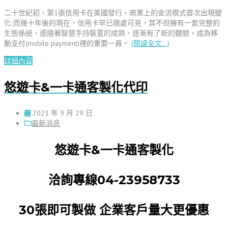
二十世紀初，第1張信用卡在美國發行，商業上的金流模式首次出現變
化;而幾十年後的現在，信用卡早已隨處可見，其不但擁有一套完整的
生態係統，還隨著智慧手持裝置的成熟，逐漸有了新的麵貌，成為移
動支付(mobile payment)裡的重要一員。
(閱讀全文…)
詳細內容
悠遊卡&一卡通客製化代印
2021 年 9 月 29 日
最新消息
悠遊卡&一卡通客製化
洽詢專線04-23958733
30張即可製做 企業客戶量大更優惠